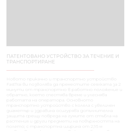
ПАТЕНТОВАНО УСТРОЙСТВО ЗА ТЕЧЕНИЕ И
ТРАНСПОРТИРАНЕ
Новото прикачно и транспортно устройство
FastTrai ви позволява да преместите сеялката за 2
минути от транспортно в работно положение и
обратно, което спестява време и улеснява
работата на оператора. Основното
транспортно устройство с колела с увеличен
диаметър и здравина осигурява допълнителна
защита срещу повреда на гумите от стъбла на
растения и други предмети на повърхността на
полето; с транспортна ширина от 2,95 м