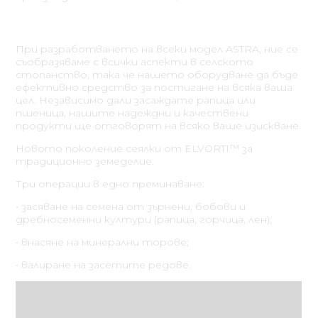
При разработването на всеки модел ASTRA, ние се
съобразяваме с всички аспекти в селското
стопанство, така че нашето оборудване да бъде
ефективно средство за постигане на всяка ваша
цел. Независимо дали засаждате рапица или
пшеница, нашите надеждни и качествени
продукти ще отговорят на всяко ваше изискване.
Новото поколение сеялки от ELVORTI™ за
традиционно земеделие.
Три операции в едно преминаване:
• засяване на семена от зърнени, бобови и
дребносеменни култури (рапица, горчица, лен);
• внасяне на минерални торове;
• валиране на засетите редове.