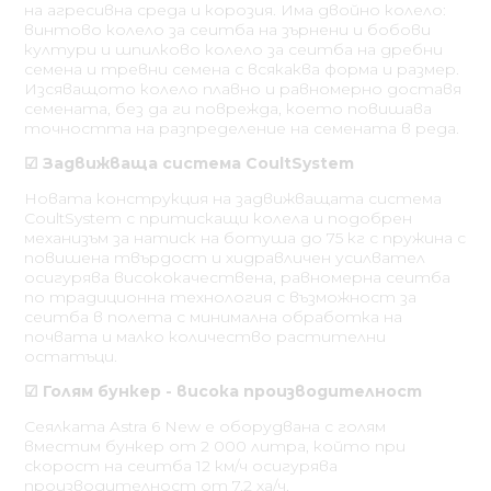
на агресивна среда и корозия. Има двойно колело:
винтово колело за сеитба на зърнени и бобови
култури и шпилково колело за сеитба на дребни
семена и тревни семена с всякаква форма и размер.
Изсяващото колело плавно и равномерно доставя
семената, без да ги поврежда, което повишава
точността на разпределение на семената в реда.
☑ Задвижваща система CoultSystem
Новата конструкция на задвижващата система
CoultSystem с притискащи колела и подобрен
механизъм за натиск на ботуша до 75 кг с пружина с
повишена твърдост и хидравличен усилвател
осигурява висококачествена, равномерна сеитба
по традиционна технология с възможност за
сеитба в полета с минимална обработка на
почвата и малко количество растителни
остатъци.
☑ Голям бункер - висока производителност
Сеялката Astra 6 New е оборудвана с голям
вместим бункер от 2 000 литра, който при
скорост на сеитба 12 км/ч осигурява
производителност от 7.2 ха/ч.