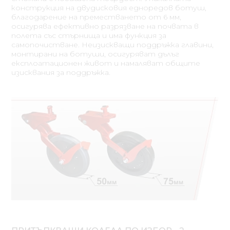
конструкция на двудисковия едноредов ботуш,
благодарение на преместването от 6 мм,
осигурява ефективно разрязване на почвата в
полета със стърнища и има функция за
самопочистване. Неизискващи поддръжка главини,
монтирани на ботуши, осигуряват дълъг
експлоатационен живот и намаляват общите
изисквания за поддръжка.