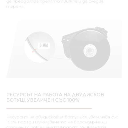
да преодолява препятствията и да следва
терена.
РЕСУРСЪТ НА РАБОТА НА ДВУДИСКОВ
БОТУШ, УВЕЛИЧЕН СЪС 100%
Ресурсът на двудисковия ботуш се увеличава със
100% поради използването на борсъдържащи
стомани с повишена твърдост. Уникалната