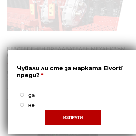
БЕЗСТЕПЕНЕН ПРЕДАВАТЕЛЕН МЕХАНИЗЪМ
(ВАРИАТОР)
Чували ли сте за марката Elvorti
Безстепенният предавателен механизъм
преди?
(вариатор) осигурява лесно и бързо регулиране на
нормите на сеитба и торене; осигурява по-
прецизна и плавна настройка в увеличен диапазон
на сеитбената норма (от 1,5 до 400 кг/га) в
да
сравнение с редуктор.
не