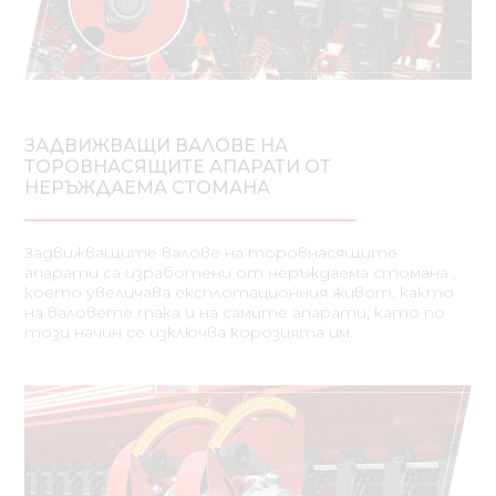
ЗАДВИЖВАЩИ ВАЛОВЕ НА
ТОРОВНАСЯЩИТЕ АПАРАТИ ОТ
НЕРЪЖДАЕМА СТОМАНА
Задвижващите валове на торовнасящите
апарати са изработени от неръждаема стомана ,
което увеличава експлотационния живот, както
на валовете така и на самите апарати, като по
този начин се изключва корозията им.