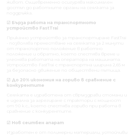
живот. Същевременно осигурява максимален
достъп до работните органи на сеялката за
поддръжка.
☑ Бърза работа на транспортното
устройство FastTrai
Прикачно устройство за транспортиране FastTrai
- позволява преместване на сеялката за 2 минути
от транспортно положение в работно
положение и обратно, което спестява време и
улеснява работата на оператора на машината.
Устройство FastTrai с транспортна ширина 2,65 м
за безопасно движение по обществени пътища.
☑ До 20% икономия на гориво в сравнение с
конкурентите
Сеялката е изработена от свръхздрави стомани и
е идеална за агрегиране с трактори с мощност
от 90 к.с., което спестява гориво при работа в
сравнение с конкурентите.
☑ Нов сеитбен апарат
Изработен е от полимерни материали, устойчиви