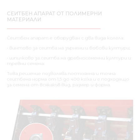
СЕИТБЕН АПАРАТ ОТ ПОЛИМЕРНИ
МАТЕРИАЛИ
Сеитбен апарат е оборудван с два вида колела:
• винтово за сеитба на зърнени и бобови култури;
• шпилково за сеитба на дребносеменни култури и
тревни семена.
Това решение позволява постоянна и точна
сеитбена норма от 1,5 до 400 кг/ха и е подходящо
за семена от всякакъв вид, размер и форма.