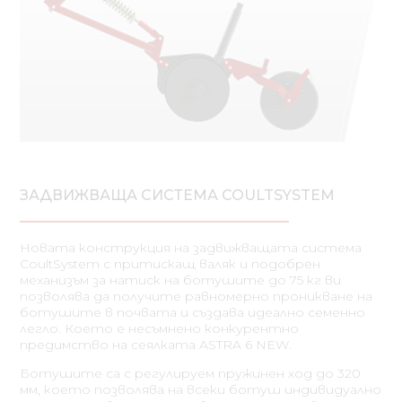
ЗАДВИЖВАЩА СИСТЕМА COULTSYSTEM
Новата конструкция на задвижващата система
CoultSystem с притискащ валяк и подобрен
механизъм за натиск на ботушите до 75 кг ви
позволява да получите равномерно проникване на
ботушите в почвата и създава идеално семенно
легло. Което е несъмнено конкурентно
предимство на сеялката ASTRA 6 NEW.
Ботушите са с регулируем пружинен ход до 320
мм, което позволява на всеки ботуш индивидуално