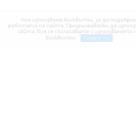
Ние използваме бисквитки, за да подобри
работата на сайта. Продължавайки да изпол
сайта, вие се съгласявате с използването 
бисквитки.
Съгласен съм
ИЗНОСОУСТОЙЧИВО ПРАХОВО
БОЯДИСВАНЕ
Линията за прахово боядисване „Ideal-line“ - Дания е
част от производствения процес. Тази
технология за боядисване позволява нанасяне на
висококачествено покритие с гаранционен срок
над 8 години.
* Всичките данни и чертежи са приблизителни и
необвързващи. Запазваме си правото да правим
технически промени в дизайна. Посочен е пълен
комплект при регионалния мениджър.