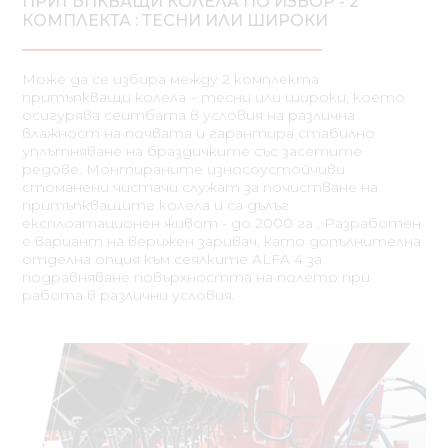
ПРИТЪПКВАЩИ КОЛЕЛА ПО ИЗБОР - 2
КОМПЛЕКТА : ТЕСНИ ИЛИ ШИРОКИ
Може да се избира между 2 комплекта
притъпкващи колела – тесни или широки, което
осигурява сеитбата в условия на различна
влажност на почвата и гарантира стабилно
уплътняване на браздичките със засетите
редове. Монтираните износоустойчиви
стоманени чистачи служат за почистване на
притъпкващите колела и са дълъг
експлоатационен живот - до 2000 га . Разработен
е вариант на верижен заривач, като допълнителна
отделна опция към сеялките ALFA 4 за
подравняване повърхността на полето при
работа в различни условия.