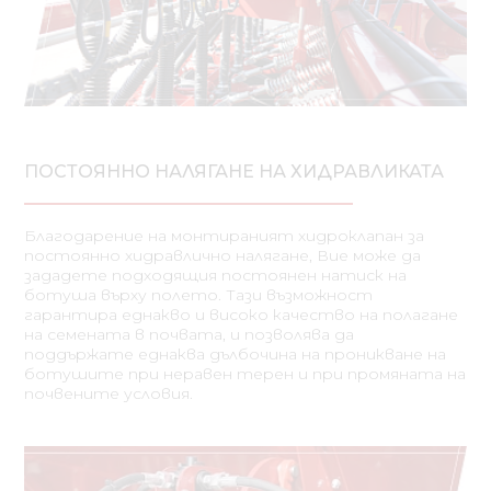
ПОСТОЯННО НАЛЯГАНЕ НА ХИДРАВЛИКАТА
Благодарение на монтираният хидроклапан за
постоянно хидравлично налягане, Вие може да
зададете подходящия постоянен натиск на
ботуша върху полето. Тази възможност
гарантира еднакво и високо качество на полагане
на семената в почвата, и позволява да
поддържате еднаква дълбочина на проникване на
ботушите при неравен терен и при промяната на
почвените условия.