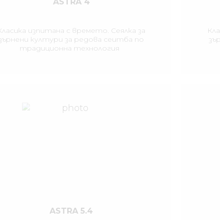
ASTRA 4
Класика изпитана с времето. Сеялка за
Кла
зърнени култури за редова сеитба по
зъ
традиционна технология
ASTRA 5.4