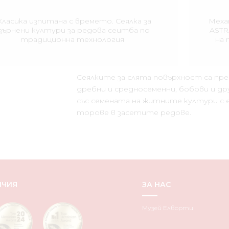
Класика изпитана с времето. Сеялка за
Меха
зърнени култури за редова сеитба по
ASTR
традиционна технология
на 
Сеялките за слята повърхност са пре
дребни и средносеменни, бобови и дру
със семената на житните култури с 
торове в засетите редове.
ИЧИЯ
ЗА НАС
Музей Елворти