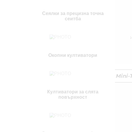
Сеялки за прецизна точна
сеитба
Окопни култиватори
Mini-T
Култиватори за слята
повърхност