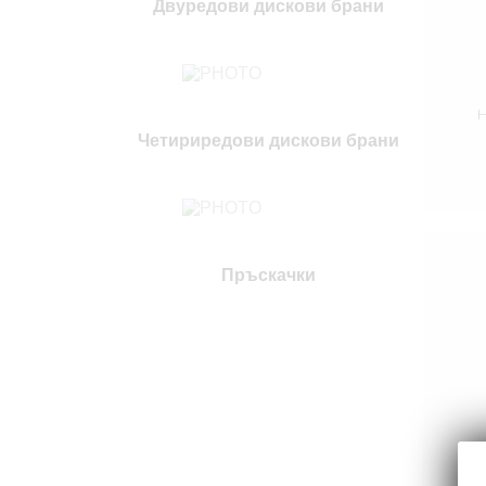
Двуредови дискови брани
Четириредови дискови брани
Пръскачки