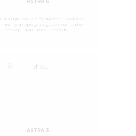
ASTRA 6
сика изпитана с времето. Сеялка за
рнени култури за редова сеитба по
традиционна технология
ASTRA 3