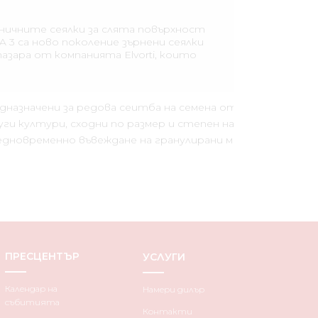
ничните сеялки за слята повърхност
A 3 са ново поколение зърнени сеялки
пазара от компанията Elvorti, които
имат редица предимства пред
конкурентите.
дназначени за редова сеитба на семена от житни,
ги култури, сходни по размер и степен на засяване
едновременно въвеждане на гранулирани минерални
ПРЕСЦЕНТЪР
УСЛУГИ
Календар на
Намери дилър
събитията
Контакти