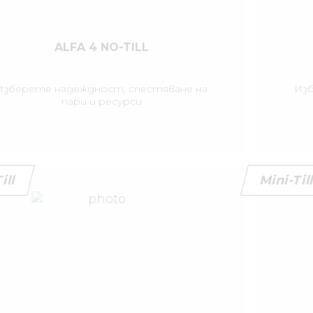
ALFA 4 NO-TILL
Изберете надеждност, спестяване на
Изб
пари и ресурси
ill
Mini-Til