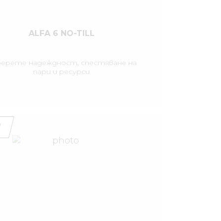
ALFA 6 NO-TILL
ерете надеждност, спестяване на
пари и ресурси
l