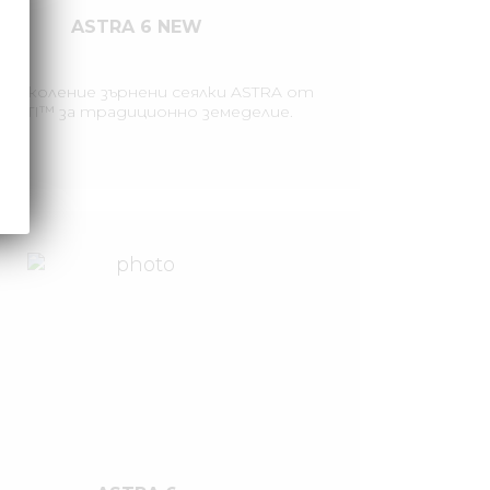
ASTRA 6 NEW
 поколение зърнени сеялки ASTRA от
ORTI™ за традиционно земеделие.