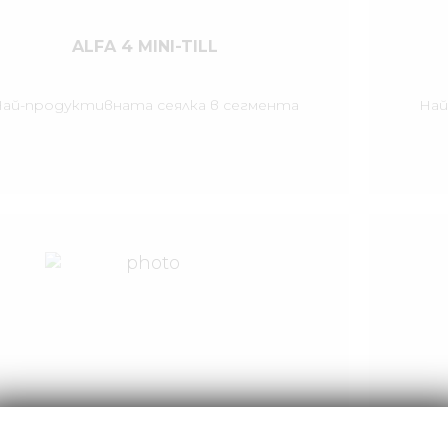
ALFA 4 MINI-TILL
Най-продуктивната сеялка в сегмента
Най