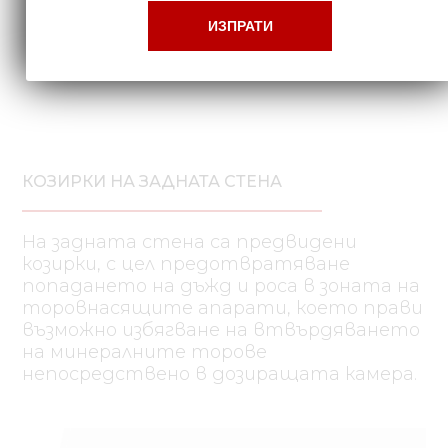
КОЗИРКИ НА ЗАДНАТА СТЕНА
На задната стена са предвидени
козирки, с цел предотвратяване
попадането на дъжд и роса в зоната на
торовнасящите апарати, което прави
възможно избягване на втвърдяването
на минералните торове
непосредствено в дозиращата камера.