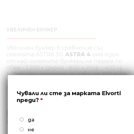
УВЕЛИЧЕН БУНКЕР
Увеличен бункер в сравнение със
сеялката ASTRA 3.6.
ASTRA 4
има един
от най-големите бункери на пазара по
обем - 1 200 л (зърно - 800 л, тор - 400 л),
който при норма на сеитба от 200 кг/ха
пшеница и 100 кг/ха минерални торове
позволява засяване на 4 хектара с едно
Чували ли сте за марката Elvorti
зареждане.
преди?
да
не