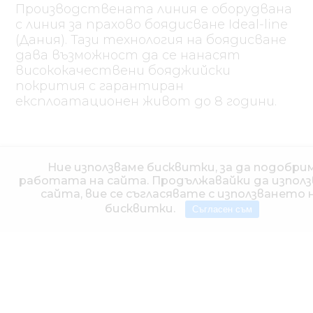
Производствената линия е оборудвана
с линия за прахово боядисване Ideal-line
(Дания). Тази технология на боядисване
дава възможност да се нанасят
висококачествени бояджийски
покрития с гарантиран
експлоатационен живот до 8 години.
* Всичките данни и чертежи са приблизителни и
Ние използваме бисквитки, за да подобри
необвързващи. Запазваме си правото да правим
технически промени в дизайна. Посочен е пълен
работата на сайта. Продължавайки да изпол
комплект при регионалния мениджър.
сайта, вие се съгласявате с използването 
бисквитки.
Съгласен съм
ФОРМУЛЯР ЗА ОБРАТНА ВРЪЗКА