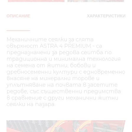
OПИСАНИЕ
ХАРАКТЕРИСТИКИ
Механичните сеялки за слята
овърхност ASTRA 4 PREMIUM - са
предназначени за редова сеитба по
традиционна и минимална технология
на семена от житни, бобови и
дребносеменни култури с едновременно
внасяне на минерални торове и
уплътняване на почвата в засетите
редове, със същественни предимства
в сравнение с други механични житни
сеялки на пазара.