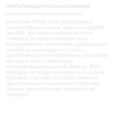
ПРИТЪПКВАЩИ КОЛЕЛА И ЗАРИВАЧИ
Сеялките ASTRA 4 са оборудвани с
притъпкващи колела, което осигурява
сеитба при различна влажност на
почвата. За почистването им и
осигуряване на постоянна дълбочина на
сеитба са монтирани чистачи,
изработени от устойчива на износване
стомана, което увеличава
експлоатационния им живот до 2000
хектара. Като допълнителна опция се
прелагат палцеви заривачи вместо
притъпкащи колела,което позволява
сеитба при по-висока влажност на
почвата.