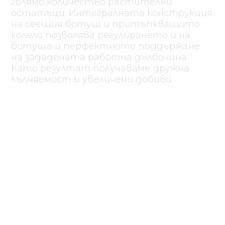
голямо количество растителни
остатъци. Интегралната конструкция
на сеещия ботуш и притъпкващото
колело позволява регулирането и на
ботуша и перфектното поддържане
на зададената работна дълбочина.
Като резултат получаваме дружна
кълняемост и увеличени добиви.