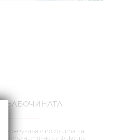
 ДЪЛБОЧИНАТА
 се регулира с помощта на
и допълнително се фиксира