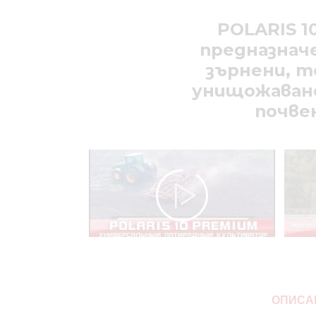
POLARIS 1
предназначе
зърнени, т
унищожаване
почве
OПИСА