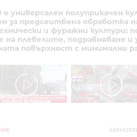
0 е универсален полуприкачен к
н за предсеитбена обработка н
ехнически и фуражни култури; п
 на плевелите, подравняване и
ната повърхност с минимални ра
НИЕ
ХАРАКТЕР