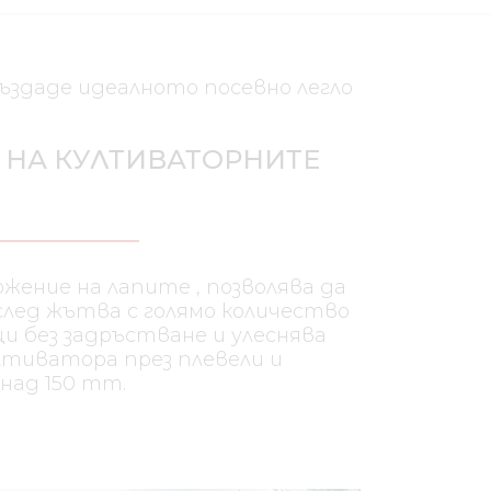
ъздаде идеалното посевно легло
НА КУЛТИВАТОРНИТЕ
жение на лапите , позволява да
след жътва с голямо количество
 без задръстване и улеснява
лтиватора през плевели и
над 150 mm.