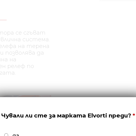
тора се сгъват
влична система.
елефа на терена
ви позволява да
на на
ен релеф по
гата.
РЕГУЛИРАНЕ НА
Чували ли сте за марката Elvorti преди?
Работната дълбочина
хидравлична система 
да