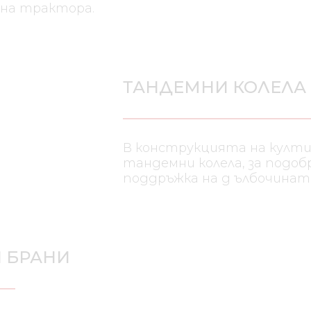
 на трактора.
ТАНДЕМНИ КОЛ
В конструкцията на к
система от тандемни 
проходимостта и да 
обработване на почв
 БРАНИ