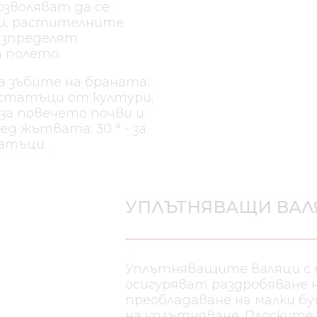
зволяват да се
и,
ътва и да се
върхността на
на зъбите на
 минимум
тандартната
средно
та; 30 ° - за
атъци.
УПЛЪТНЯВАЩИ ВАЛ
Уплътняващите валяци с 