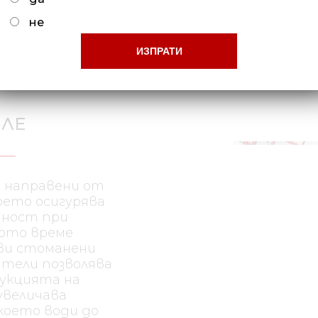
механично с помощта
не
ограничителни клипсо
двойки-винтове, разп
на крилете.
ИЛЕ
 направени от
оето осигурява
дност при
щото време
ви стоманени
тели позволява
рукцията на
увеличава
което води до