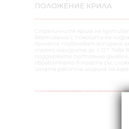
ПОЛОЖЕНИЕ КРИЛА
Страничните криле на култива
вертикално с помощта на хидра
Крилете позволяват копиране р
спрямо хоризонта до ± 12 °. Това 
поддържате постоянна дълбочи
обработката в полета със слож
цялата работна ширина на агре