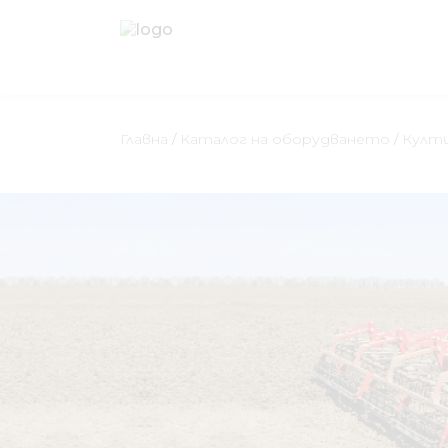
Главна
/
Каталог на оборудването
/
Култи