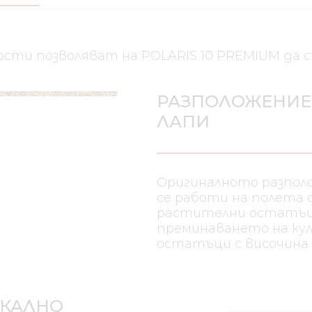
сти позволяват на POLARIS 10 PREMIUM да с
РАЗПОЛОЖЕНИЕ 
ЛАПИ
Оригиналното разполо
се работи на полета 
растителни остатъци
преминаването на ку
остатъци с височина 
ИКАЛНО