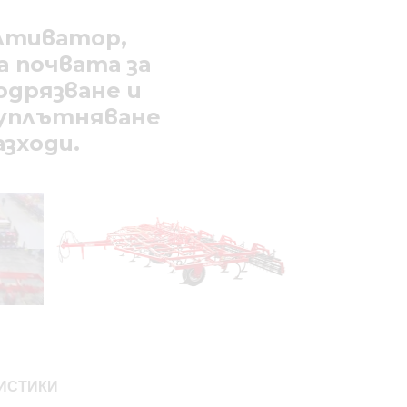
ултиватор,
а почвата за
одрязване и
 уплътняване
зходи.
ИСТИКИ