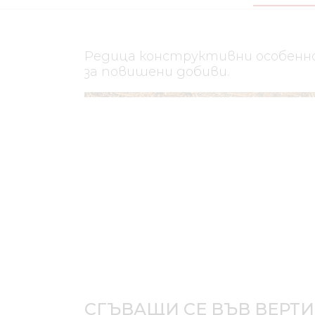
Редица конструктивни особенно
за повишени добиви.
СГЪВАЩИ СЕ ВЪВ ВЕРТ