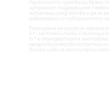
Пружинните изчесващи брани по
изтръгнат подрязаните плевел
растителните остатъци след ж
разпределят равномерно по по
полето.
Регулиране на ъгъла на наклона 
браната: 5 ° - на тежки почви с
остатъци от култури; 15 ° е с
настройка за повечето почви и 
количество остатъци след жътва
високо ниво на растителни ост