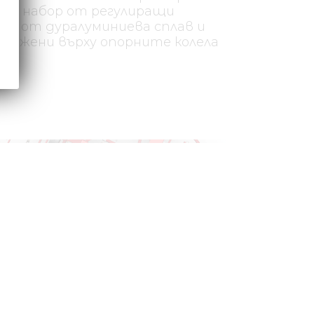
 на набор от регулиращи
ве от дуралуминиева сплав и
оложени върху опорните колела