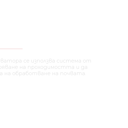
ЕЛА
ултиватора се използва
колела, за подобряване на
поддръжка на д ълбочината на
ата.