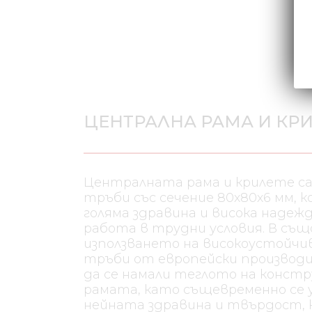
ЦЕНТРАЛНА РАМА И КР
Централната рама и крилете са
тръби със сечение 80x80x6 мм, к
голяма здравина и висока надеж
работа в трудни условия. В съ
използването на високоустойчи
тръби от европейски производи
да се намали теглото на конст
рамата, като същевременно се 
нейната здравина и твърдост, 