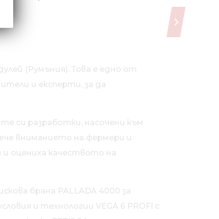
дулей (Румъния). Това е едно от
тели и експерти, за да
ите си разработки, насочени към
ече вниманието на фермери и
 и оцениха качеството на
дискова брана PALLADA 4000 за
условия и технологии VEGA 6 PROFI с