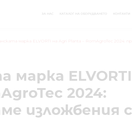
ЗА НАС
КАТАЛОГ НА ОБОРУДВАНЕТО
КОНТАКТИ
инската марка ELVORTI на Agri Planta – RomAgroTec 2024: 
 марка ELVORTI 
mAgroTec 2024:
ме изложбения с