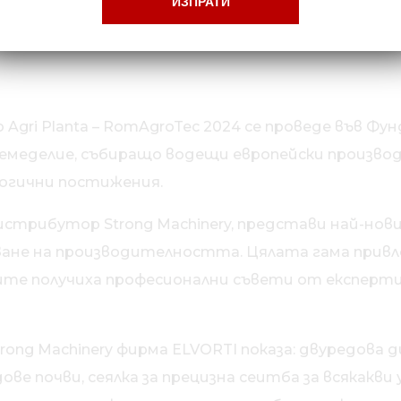
 Agri Planta – RomAgroTec 2024 се проведе във Фун
меделие, събиращо водещи европейски производи
огични постижения.
истрибутор Strong Machinery, представи най-нов
ване на производителността. Цялата гама привл
те получиха професионални съвети от експерти
rong Machinery фирма ELVORTI показа: двуредова 
ве почви, сеялка за прецизна сеитба за всякакви 