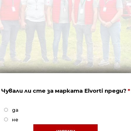
Чували ли сте за марката Elvorti преди?
да
не