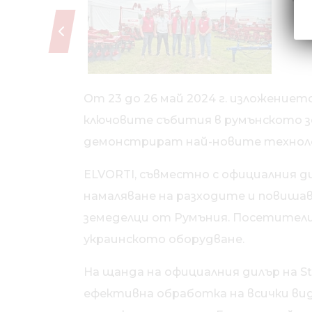
От 23 до 26 май 2024 г. изложението
ключовите събития в румънското зе
демонстрират най-новите технол
ELVORTI, съвместно с официалния д
намаляване на разходите и повиша
земеделци от Румъния. Посетители
украинското оборудване.
На щанда на официалния дилър на St
ефективна обработка на всички видо