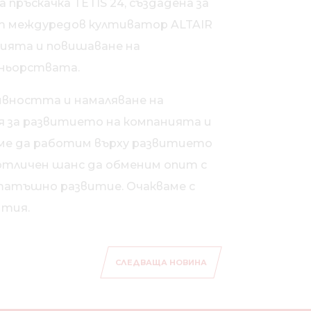
ръскачка TETIS 24, създадена за
ият междуредов култиватор ALTAIR
нията и повишаване на
тньорствата.
ивността и намаляване на
я за развитието на компанията и
ме да работим върху развитието
 отличен шанс да обменим опит с
ататъшно развитие. Очакваме с
ития.
СЛЕДВАЩА НОВИНА