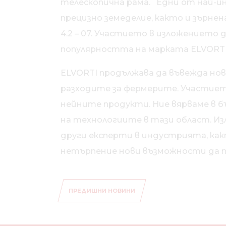
телескопична рама. Едни от най-ин
прецизно земеделие, както и зърне
4.2 – 07. Участието в изложението
популярността на марката ELVORTI
ELVORTI продължава да въвежда нов
разходите за фермерите. Участието
нейните продукти. Ние вярваме в 
на технологиите в тази област. Из
други експерти в индустрията, как
нетърпение нови възможности да 
ПРЕДИШНИ НОВИНИ