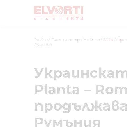
Главна
/
Прес центьр
/
Новини
/
2024
/Укра
Румъния
Украинската
Planta – Ro
продължава
Румъния