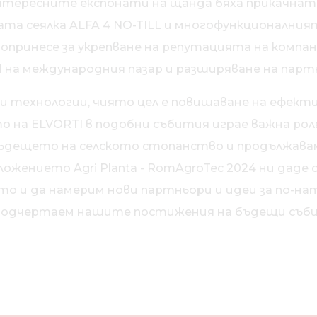
тересните експонати на щанда бяха прикачната п
ната сеялка ALFA 4 NO-TILL и многофункционалн
 допринесе за укрепване на репутацията на компа
 на международния пазар и разширяване на пар
и технологии, чиято цел е повишаване на ефект
 на ELVORTI в подобни събития играе важна рол
бъдещето на селското стопанство и продължава
ложението Agri Planta - RomAgroTec 2024 ни даде
то и да намерим нови партньори и идеи за по-н
подчертаем нашите постижения на бъдещи съб