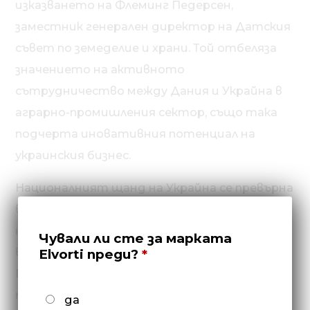
изказването на Флеминг Педерсен,
заместник генерален директор на Датския
съвет по земеделие и храни. Той отбеляза
значението на активното
сътрудничество между Дания и Украйна в
аграрно-промишления сектор, също така
подчерта иновативния потенциал на
украинския бизнес.
Националният щанд на Украйна се превърна
в истинска платформа за демонстриране
на технологии, които отварят нови
Чували ли сте за марката
възможности за фермерите в Северна
Elvorti преди?
Европа. Участниците и посетителите
можеха да се запознаят с висококачествени
да