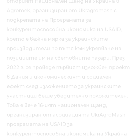
вторият Национален щанд на Украйна в
Agromek, организиран от Ukragromash с
подкрепата на Програмата за
конкурентоспособна икономика на USAID,
което е важна мярка за украинските
производители по пътя към укрепване на
позициите им на световните пазари. През
2022 г. се проведе първият изложбен проект
в Дания и икономическият и социален
ефект след изложението за украинските
участници беше убедително положителен.
Това е вече 16-ият национален щанд,
организиран от асоциацията UkrAgroMash,
програмата на USAID за
конкурентоспособна икономика на Украйна