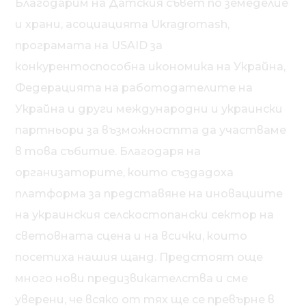
Благодарим на Датския съвет по земеделие
и храни, асоциацията Ukragromash,
програмата на USAID за
конкурентоспособна икономика на Украйна,
Федерацията на работодателите на
Украйна и други международни и украински
партньори за възможността да участваме
в това събитие. Благодаря на
организаторите, които създадоха
платформа за представяне на иновациите
на украинския селскостопански сектор на
световната сцена и на всички, които
посетиха нашия щанд. Предстоят още
много нови предизвикателства и сме
уверени, че всяко от тях ще се превърне в