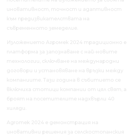
иновативност, точност и адаптивност
към предизвикателствата на
съвременното земеделие.
Изложението Агромек 2024 традиционно е
платформа за запознаване с най-новите
технологии, сключване на международни
договори и установяване на връзки между
компаниите. Тази година в събитието се
включиха стотици компании от цял свят, а
броят на посетителите надхвърли 40
хиляди.
Agromek 2024 е демонстрация на
иновативни решения за селскостопанския