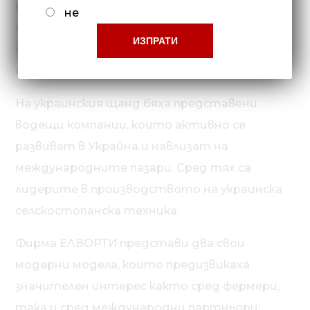
продукти с европейско качество, които
не
отговарят на съвременните
предизвикателства и нужди на земеделския
сектор на конкурентна цена.
На украинския щанд бяха представени
водещи компании, които активно се
развиват в Украйна и навлизат на
международните пазари. Сред тях са
лидерите в производството на украинска
селскостопанска техника.
Фирма ЕЛВОРТИ представи два свои
модерни модела, които предизвикаха
значителен интерес както сред фермери,
така и сред международни партньори: