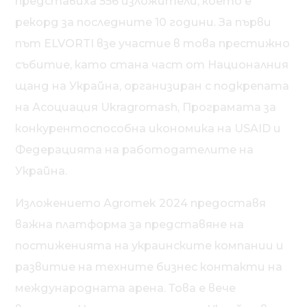
представиха 556 изложители, което е
рекорд за последните 10 години. За първи
път ELVORTI взе участие в това престижно
събитие, като стана част от Националния
щанд на Украйна, организиран с подкрепата
на Асоциация Ukragromash, Програмата за
конкурентоспособна икономика на USAID и
Федерацията на работодателите на
Украйна.
Изложението Agromek 2024 предоставя
важна платформа за представяне на
постиженията на украинските компании и
развитие на техните бизнес контакти на
международната арена. Това е вече