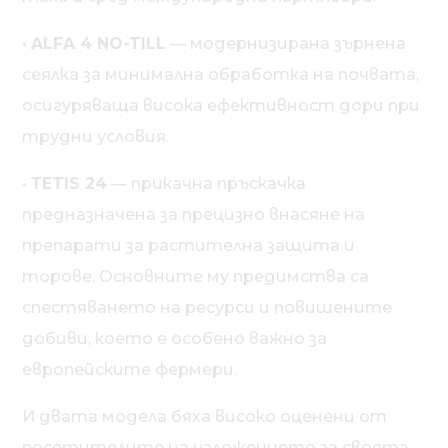
•
ALFA 4 NO-TILL
— модернизирана зърнена
сеялка за минимална обработка на почвата,
осигуряваща висока ефективност дори при
трудни условия.
•
ТETIS 24
— прикачна пръскачка
предназначена за прецизно внасяне на
препарати за растителна защита и
торове. Основните му предимства са
спестяването на ресурси и повишените
добиви, което е особено важно за
европейските фермери.
И двата модела бяха високо оценени от
посетителите на изложението за своята