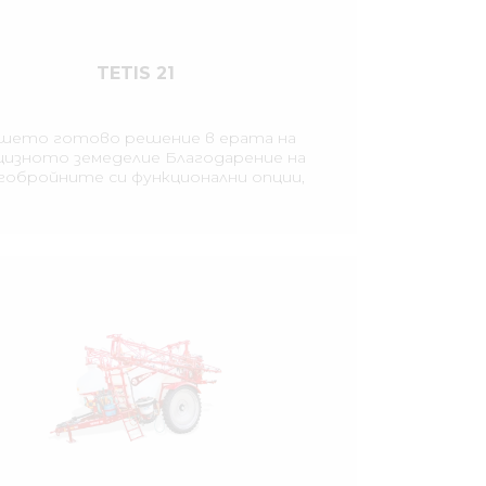
TETIS 21
шето готово решение в ерата на
цизното земеделие Благодарение на
гобройните си функционални опции,
качката TETIS отговаря на високите
сквания в областта на прецизното
меделие и съвременната защита на
урите. Прикачната пръскачка TETIS с
бем на резервоара 3200 литра се
отличава с надежден и лесен за
използване дизайн.