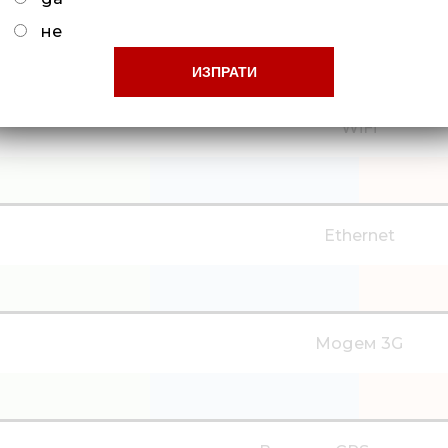
USB 2.0 порт за дан
не
WiFi
Ethernet
Модем 3G