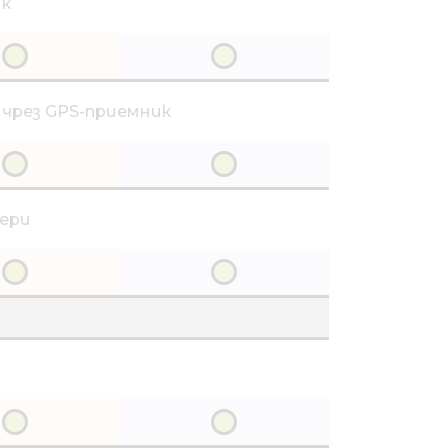
ик
 чрез GPS-приемник
мери