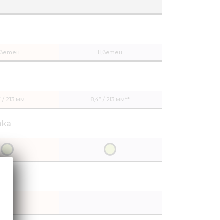
ветен
Цветен
” / 213 мм
8,4” / 213 мм**
тка