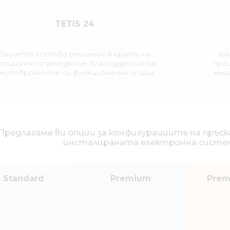
TETIS 24
Вашето готово решение в ерата на
Ва
рецизното земеделие Благодарение на
пре
ногобройните си функционални опции,
мно
ръскачката TETIS отговаря на високите
пръс
изисквания в областта на прецизното
изи
земеделие и съвременната защита на
зе
лтурите. Прикачната пръскачка TETIS с
култ
обем на резервоара 3200 литра се
о
отличава с надежден и лесен за
Предлагаме ви опции за конфигурациите на пръск
използване дизайн.
инсталираната електронна система
Standard
Premium
Prem