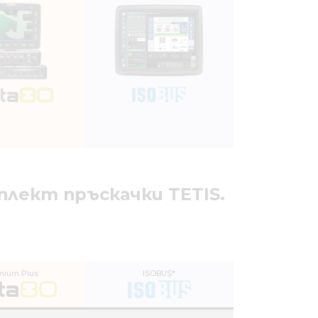
плект пръскачки TETIS.
mium Plus
ISOBUS*