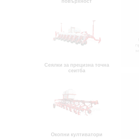
повърхност
п
м
п
Сеялки за прецизна точна
сеитба
ку
Окопни култиватори