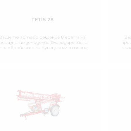
TETIS 28
Вашето готово решение в ерата на
Ва
рецизното земеделие Благодарение на
пре
ногобройните си функционални опции,
мно
ръскачката TETIS отговаря на високите
пръс
изисквания в областта на прецизното
изи
земеделие и съвременната защита на
зе
лтурите. Прикачната пръскачка TETIS с
култ
обем на резервоара 3200 литра се
о
отличава с надежден и лесен за
използване дизайн.