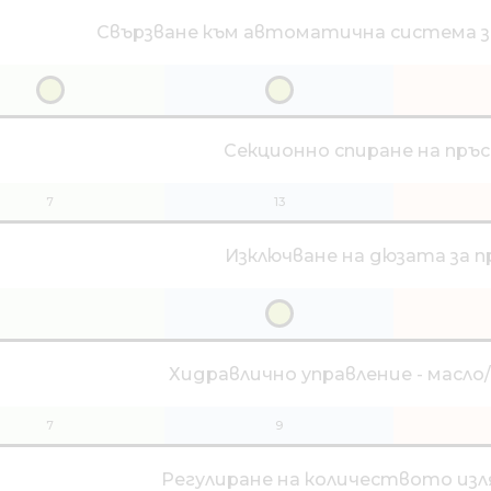
Свързване към автоматична система за
Секционно спиране на пръ
7
13
Изключване на дюзата за п
Хидравлично управление - масло/
7
9
Регулиране на количеството из