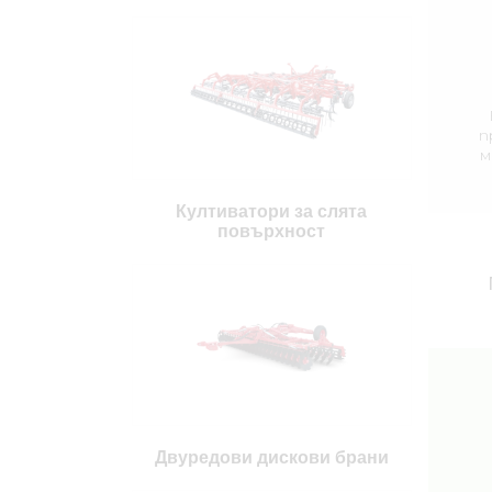
п
м
п
Култиватори за слята
повърхност
ку
Двуредови дискови брани