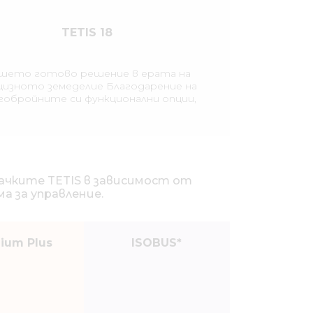
TETIS 18
шето готово решение в ерата на
цизното земеделие Благодарение на
гобройните си функционални опции,
качката TETIS отговаря на високите
сквания в областта на прецизното
меделие и съвременната защита на
урите. Прикачната пръскачка TETIS с
бем на резервоара 3200 литра се
отличава с надежден и лесен за
ачките TETIS в зависимост от
използване дизайн.
 за управление.
ium Plus
ISOBUS*