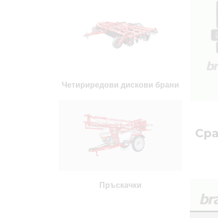
Четириредови дискови брани
Сра
Пръскачки