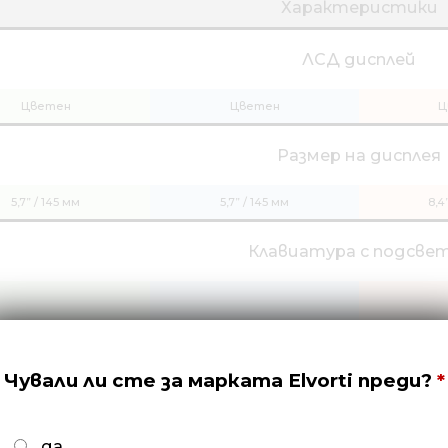
Характеристики
ЛСД дисплей
Цветен
Цветен
Ц
Размер на дисплея
5,7” / 145 мм
5,7” / 145 мм
8,4
Клавиатура с подсве
Четец на SD карти
Чували ли сте за марката Elvorti преди?
да